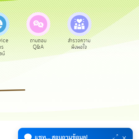
vice
ถามตอบ
สำรวจความ
ผู้รับเบีย
าร
Q&A
พึงพอใจ
ยังชีพ
ลน์
×
แชท... สอบถามข้อมูล!