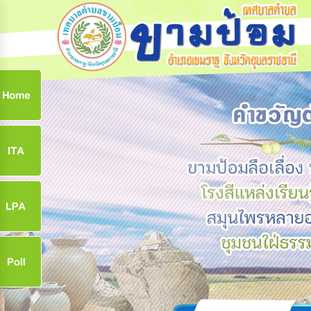
ก
9
9
จ