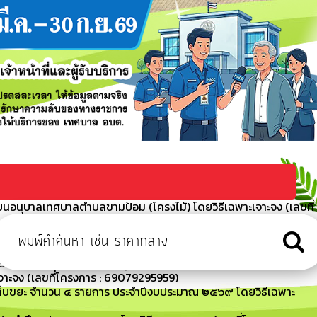
ยนอนุบาลเทศบาลตำบลขามป้อม (โครงไม้) โดยวิธีเฉพาะเจาะจง (เลขที่
้อม เรื่อง การจัดซื้อจัดจ้างภาครัฐด้วยอิเล็กทรอนิกส์ (แบบ สขร.1
ครื่องปรับอากาศ (โรงเรียนอนุบาลเทศบาลตำบลขามป้อม) ประจำ
าะจง (เลขที่โครงการ : 69079295959)
คนเก็บขยะ จำนวน ๔ รายการ ประจำปีงบประมาณ ๒๕๖๙ โดยวิธีเฉพาะ