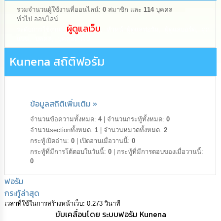
ดำเนิน
การ
รวมจำนวนผู้ใช้งานที่ออนไลน์:
0
สมาชิก และ
114
บุคคล
เพื่อ
ทั่วไป ออนไลน์
ป้องกัน
ผู้ดูแลเว็บ
ระดับการใช้งาน:
,
หัวหน้าผู้ดูแลฟอรัม
,
ผู้ดูแลบอร์ด
,
ถูก
การ
แบน
,
บุคคล
,
บุคคลทั่วไป
ทุจริต
Kunena สถิติฟอรัม
มาตรการ
ส่ง
เสริม
คุณธรรม
ข้อมูลสถิติเพิ่มเติม »
และ
ความ
จำนวนข้อความทั้งหมด:
4
|
จำนวนกระทู้ทั้งหมด:
0
โปร่งใส
จำนวนsectionทั้งหมด:
1
|
จำนวนหมวดทั้งหมด:
2
กระทู้เปิดอ่าน:
0
|
เปิดอ่านเมื่อวานนี้:
0
ร้อง
กระทู้ที่มีการโต้ตอบในวันนี้:
0
|
กระทู้ที่มีการตอบของเมื่อวานนี้:
เรียน
0
ร้อง
ทุกข์
ฟอรัม
กระทู้ล่าสุด
e-
เวลาที่ใช้ในการสร้างหน้าเว็บ: 0.273 วินาที
Service
ขับเคลื่อนโดย
ระบบฟอรัม Kunena