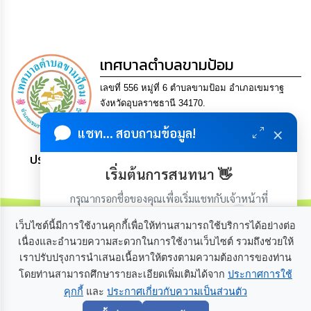
กิจการ
สภา
เทศบาลตำบลขามป้อม
กิจการ
สภา
เลขที่ 556 หมู่ที่ 6 ตำบลขามป้อม อำเภอเขมราฐ
จังหวัดอุบลราชธานี 34170.
ท้อง
Tel. 0-4521-0504 Fax 0-4521-0512 Email
×
ถิ่น
แชท... สอบถามข้อมูล!
saraban@khampomcity.go.th
ของ
เรา
ประชาชน มีภูมิคุ้มกัน พึ่งพาตนเอง พอเพียง เป็นสุข
เริ่มต้นการสนทนา 👋
การ
กรุณากรอกชื่อของคุณเพื่อเริ่มแชทกับเจ้าหน้าที่
จัดการ
(เฉพาะในวันเวลาราชการ)
ความ
เว็บไซต์นี้มีการใช้งานคุกกี้เพื่อให้ท่านสามารถใช้บริการได้อย่างต่อ
รู้
เนื่องและอำนวยความสะดวกในการใช้งานเว็บไซต์ รวมถึงช่วยให้
เราปรับปรุงการนำเสนอเนื้อหาให้ตรงตามความต้องการของท่าน
เกี่ยวกับเรา
ติดต่อเรา
ข้อมูล
โดยท่านสามารถศึกษารายละเอียดเพิ่มเติมได้จาก
ประกาศการใช้
การ
ติดต่อ
คุกกี้
และ
ประกาศเกี่ยวกับความเป็นส่วนตัว
เริ่มแชท