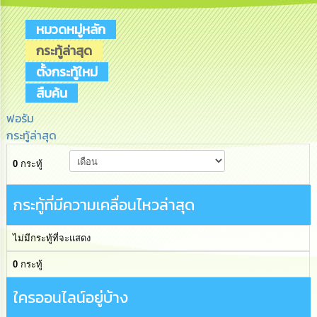
เสริม
ความ
หมวดหมู่หลัก
โปร่งใส
กระทู้ล่าสุด
การ
ตั้งกระทู้ใหม่
จัด
สืบค้น
ซื้อ
จัด
จ้าง
ฟอรัม
กระทู้ล่าสุด
การ
0
กระทู้
เงิน
การ
คลัง
กระทู้ที่มีความเคลื่อนไหวล่าสุด
นโยบาย
ไม่มีกระทู้ที่จะแสดง
No
Gift
0
กระทู้
Policy
ใครออนไลน์อยู่บ้าง
การ