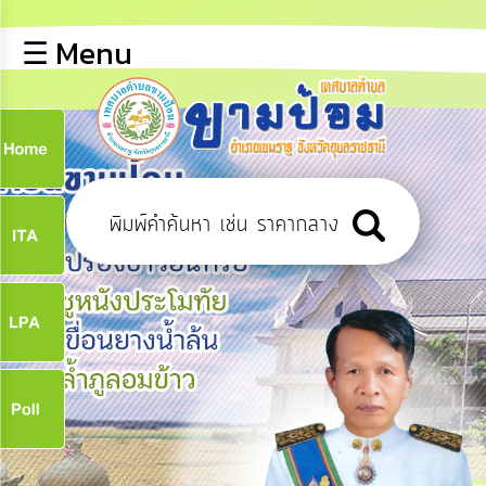
×
☰ Menu
lose
หน้า
หลัก
ข้อมูล
ก
พื้น
ฐาน
9
บุคลากร
ข่าว
ประชาสัมพันธ์
9
การ
ปฏิสัมพันธ์
ข้อมูล
จ
รับ
ฟัง