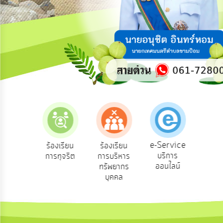
ความ
คิด
เห็น
แผน
ยุทธศาสตร์/
แผน
พัฒนา
การ
บริหาร/
พัฒนา
ทรัพยากร
บุคคล
e-Service
องเรียน
ร้องเรียน
ร้องเรียน
ถาม
บริการ
องทุกข์
การทุจริต
การบริหาร
Q
การ
ออนไลน์
ทรัพยากร
บริหาร
บุคคล
งาน
การ
ส่ง