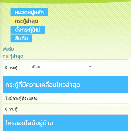
เสริม
ความ
หมวดหมู่หลัก
โปร่งใส
กระทู้ล่าสุด
การ
ตั้งกระทู้ใหม่
จัด
สืบค้น
ซื้อ
จัด
จ้าง
ฟอรัม
กระทู้ล่าสุด
การ
0
กระทู้
เงิน
การ
คลัง
กระทู้ที่มีความเคลื่อนไหวล่าสุด
นโยบาย
ไม่มีกระทู้ที่จะแสดง
No
Gift
0
กระทู้
Policy
ใครออนไลน์อยู่บ้าง
การ