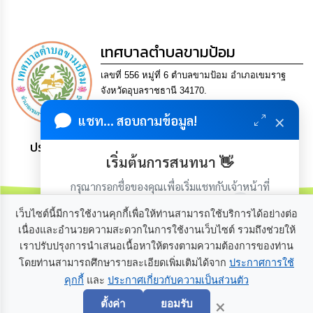
กิจการ
สภา
เทศบาลตำบลขามป้อม
กิจการ
เลขที่ 556 หมู่ที่ 6 ตำบลขามป้อม อำเภอเขมราฐ
สภา
จังหวัดอุบลราชธานี 34170.
Tel. 0-4521-0504 Fax 0-4521-0512 Email
×
ท้อง
แชท... สอบถามข้อมูล!
saraban@khampomcity.go.th
ถิ่น
ของ
ประชาชน มีภูมิคุ้มกัน พึ่งพาตนเอง พอเพียง เป็นสุข
เรา
เริ่มต้นการสนทนา 👋
กรุณากรอกชื่อของคุณเพื่อเริ่มแชทกับเจ้าหน้าที่
การ
(เฉพาะในวันเวลาราชการ)
จัดการ
เว็บไซต์นี้มีการใช้งานคุกกี้เพื่อให้ท่านสามารถใช้บริการได้อย่างต่อ
ความ
รู้
เนื่องและอำนวยความสะดวกในการใช้งานเว็บไซต์ รวมถึงช่วยให้
เราปรับปรุงการนำเสนอเนื้อหาให้ตรงตามความต้องการของท่าน
เกี่ยวกับเรา
ติดต่อเรา
โดยท่านสามารถศึกษารายละเอียดเพิ่มเติมได้จาก
ประกาศการใช้
ข้อมูล
การ
คุกกี้
และ
ประกาศเกี่ยวกับความเป็นส่วนตัว
เริ่มแชท
ติดต่อ
×
ตั้งค่า
ยอมรับ