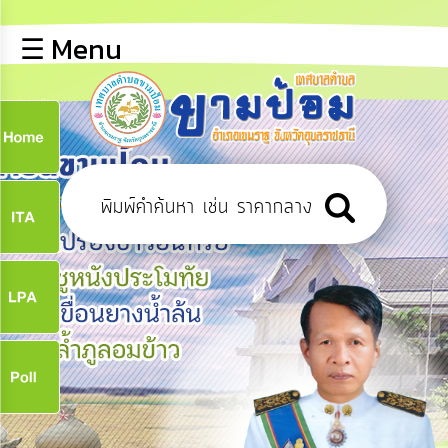
×
☰ Menu
lose
หน้า
หลัก
ข้อมูล
ก
พื้น
ฐาน
9
บุคลากร
ข่าว
ประชาสัมพันธ์
9
การ
ปฏิสัมพันธ์
ข้อมูล
จ
รับ
ฟัง