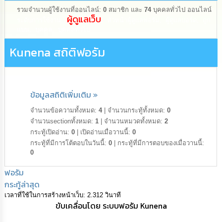
ดำเนิน
การ
รวมจำนวนผู้ใช้งานที่ออนไลน์:
0
สมาชิก และ
74
บุคคลทั่วไป ออนไลน์
เพื่อ
ผู้ดูแลเว็บ
ระดับการใช้งาน:
,
หัวหน้าผู้ดูแลฟอรัม
,
ผู้ดูแลบอร์ด
,
ถูก
ป้องกัน
แบน
,
บุคคล
,
บุคคลทั่วไป
การ
ทุจริต
Kunena สถิติฟอรัม
มาตรการ
ส่ง
เสริม
ข้อมูลสถิติเพิ่มเติม »
คุณธรรม
และ
จำนวนข้อความทั้งหมด:
4
|
จำนวนกระทู้ทั้งหมด:
0
ความ
จำนวนsectionทั้งหมด:
1
|
จำนวนหมวดทั้งหมด:
2
โปร่งใส
กระทู้เปิดอ่าน:
0
|
เปิดอ่านเมื่อวานนี้:
0
กระทู้ที่มีการโต้ตอบในวันนี้:
0
|
กระทู้ที่มีการตอบของเมื่อวานนี้:
ร้อง
0
เรียน
ร้อง
ฟอรัม
ทุกข์
กระทู้ล่าสุด
เวลาที่ใช้ในการสร้างหน้าเว็บ: 2.312 วินาที
e-
ขับเคลื่อนโดย
ระบบฟอรัม Kunena
Service