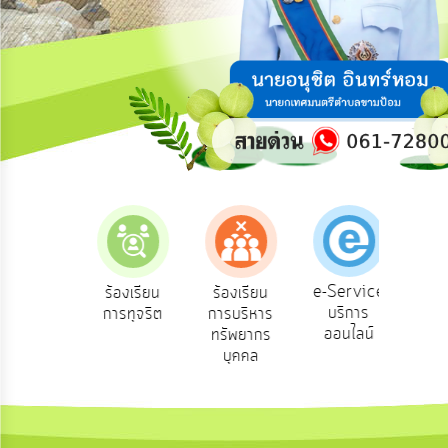
ความ
คิด
เห็น
แผน
ยุทธศาสตร์/
แผน
พัฒนา
การ
บริหาร/
พัฒนา
ทรัพยากร
บุคคล
e-Service
องเรียน
ร้องเรียน
ร้องเรียน
ถาม
บริการ
องทุกข์
การทุจริต
การบริหาร
Q
การ
ออนไลน์
ทรัพยากร
บริหาร
บุคคล
งาน
การ
ส่ง